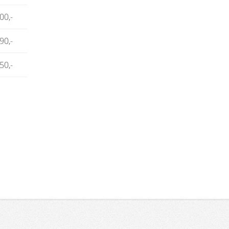
00,-
90,-
50,-