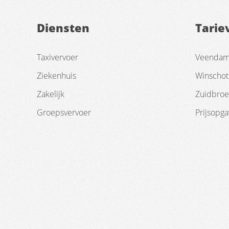
Diensten
Tarie
Taxivervoer
Veendam 
Ziekenhuis
Winschot
Zakelijk
Zuidbroe
Groepsvervoer
Prijsopg