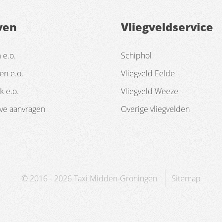
ven
Vliegveldservice
e.o.
Schiphol
en e.o.
Vliegveld Eelde
k e.o.
Vliegveld Weeze
ave aanvragen
Overige vliegvelden
© 2016 - 2026
Taxi Midden-Groningen
Sitemap