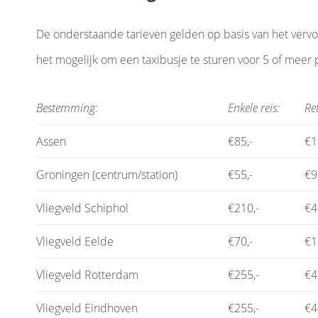
De onderstaande tarieven gelden op basis van het vervoer
het mogelijk om een taxibusje te sturen voor 5 of meer 
Bestemming:
Enkele reis:
Re
Assen
€85,-
€1
Groningen (centrum/station)
€55,-
€9
Vliegveld Schiphol
€210,-
€4
Vliegveld Eelde
€70,-
€1
Vliegveld Rotterdam
€255,-
€4
Vliegveld Eindhoven
€255,-
€4