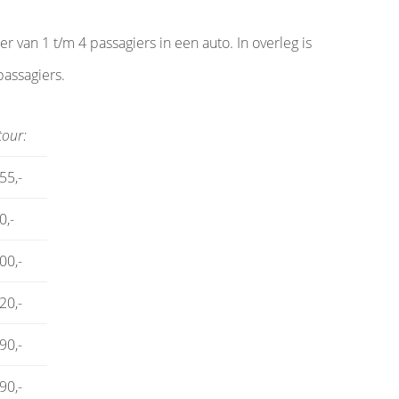
 van 1 t/m 4 passagiers in een auto. In overleg is
passagiers.
tour:
55,-
0,-
00,-
20,-
90,-
90,-